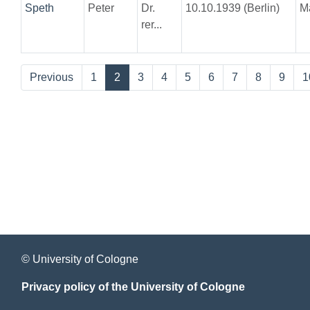
Speth
Peter
Dr.
10.10.1939 (Berlin)
M
rer...
Previous
1
2
3
4
5
6
7
8
9
1
© University of Cologne
Privacy policy of the University of Cologne