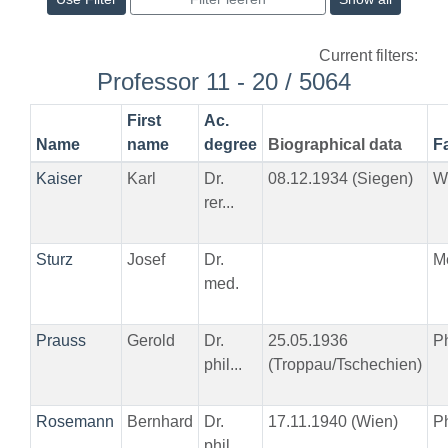
Current filters:
Professor 11 - 20 / 5064
First
Ac.
Name
name
degree
Biographical data
F
Kaiser
Karl
Dr.
08.12.1934 (Siegen)
W
rer...
Sturz
Josef
Dr.
M
med.
Prauss
Gerold
Dr.
25.05.1936
Ph
phil...
(Troppau/Tschechien)
Rosemann
Bernhard
Dr.
17.11.1940 (Wien)
Ph
phil...