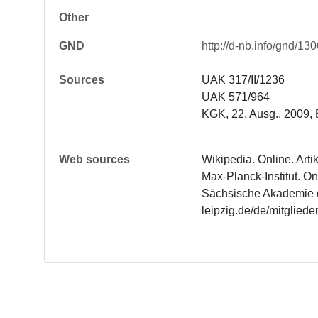
Other
GND
http://d-nb.info/gnd/1
Sources
UAK 317/II/1236 

UAK 571/964

KGK, 22. Ausg., 2009, 
Web sources
Wikipedia. Online. Art
Max-Planck-Institut. O
Sächsische Akademie der
leipzig.de/de/mitglied