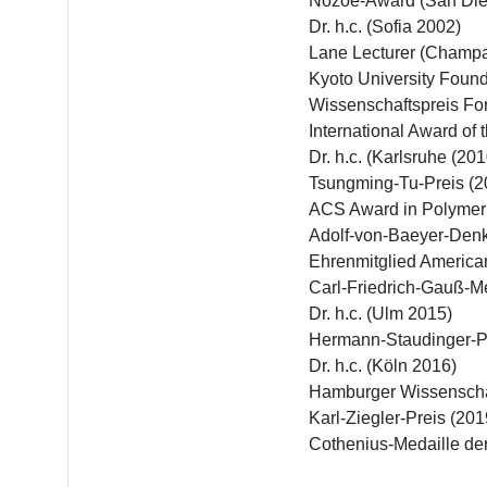
Nozoe-Award (San Die
Dr. h.c. (Sofia 2002)

Lane Lecturer (Champa
Kyoto University Found
Wissenschaftspreis F
International Award of
Dr. h.c. (Karlsruhe (201
Tsungming-Tu-Preis (20
ACS Award in Polymer 
Adolf-von-Baeyer-Den
Ehrenmitglied America
Carl-Friedrich-Gauß-Me
Dr. h.c. (Ulm 2015)

Hermann-Staudinger-Pr
Dr. h.c. (Köln 2016)

Hamburger Wissenschaf
Karl-Ziegler-Preis (2019
Cothenius-Medaille de