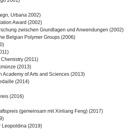
go 2001)

ign, Urbana 2002)

ation Award (2002)

orschung zwischen Grundlagen und Anwendungen (2002)

 the Belgian Polymer Groups (2006)

0)

11)

Chemistry (2011)

kmünze (2013)

n Academy of Arts and Sciences (2013)

daille (2014)

eis (2016)

tspreis (gemeinsam mit Xinliang Feng) (2017)

)

r Leopoldina (2019)