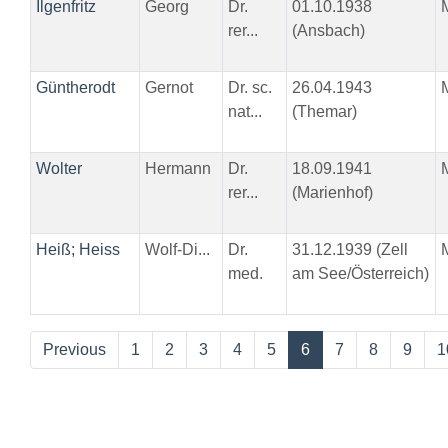
Ilgenfritz
Georg
Dr.
01.10.1938
rer...
(Ansbach)
Güntherodt
Gernot
Dr. sc.
26.04.1943
nat...
(Themar)
Wolter
Hermann
Dr.
18.09.1941
rer...
(Marienhof)
Heiß; Heiss
Wolf-Di...
Dr.
31.12.1939 (Zell
med.
am See/Österreich)
Previous
1
2
3
4
5
6
7
8
9
1