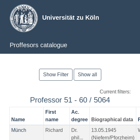
Universität zu Köln
Proffesors catalogue
Show Filter
Show all
Current filters:
Professor 51 - 60 / 5064
First
Ac.
Name
name
degree
Biographical data
Münch
Richard
Dr.
13.05.1945
phil...
(Niefern/Pforzheim)