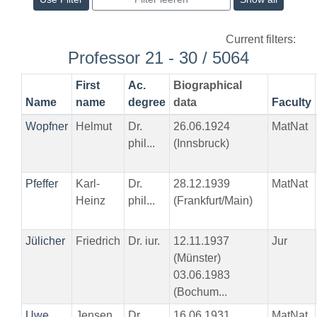
Current filters:
Professor 21 - 30 / 5064
First
Ac.
Biographical
Name
name
degree
data
Faculty
Wopfner
Helmut
Dr.
26.06.1924
MatNat
phil...
(Innsbruck)
Pfeffer
Karl-
Dr.
28.12.1939
MatNat
Heinz
phil...
(Frankfurt/Main)
Jülicher
Friedrich
Dr. iur.
12.11.1937
Jur
(Münster)
03.06.1983
(Bochum...
Uwe
Jensen
Dr.
16.06.1931
MatNat