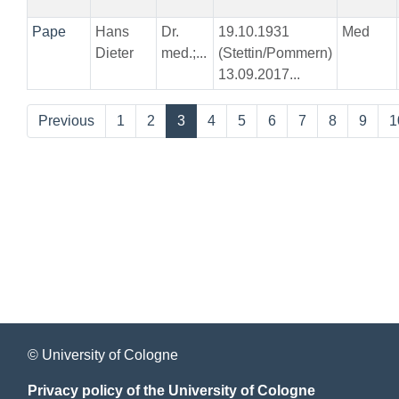
Pape
Hans
Dr.
19.10.1931
Med
Dieter
med.;...
(Stettin/Pommern)
13.09.2017...
Previous
1
2
3
4
5
6
7
8
9
1
© University of Cologne
Privacy policy of the University of Cologne