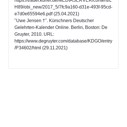
https://trauer.kurier.de/MEDIASERVER/content/L
H89/obi_new/2017_5/7fc9a160-d31e-493f-95cd-
e7d0e65594e6.pdf (25.04.2021)

"Uwe Jensen †". Kürschners Deutscher 
Gelehrten-Kalender Online. Berlin, Boston: De 
Gruyter, 2010. URL: 
https://www.degruyter.com/database/KDGO/entry
/P34602/html (29.11.2021)