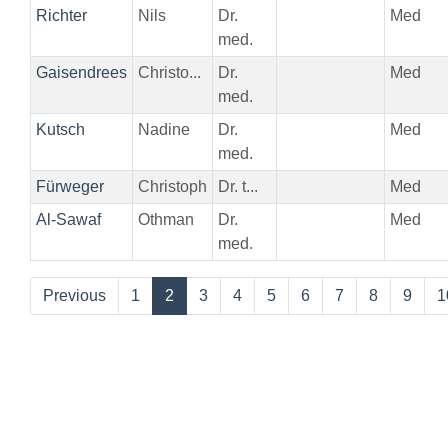
Richter
Nils
Dr.
Med
med.
Gaisendrees
Christo...
Dr.
Med
med.
Kutsch
Nadine
Dr.
Med
med.
Fürweger
Christoph
Dr. t...
Med
Al-Sawaf
Othman
Dr.
Med
med.
Previous
1
2
3
4
5
6
7
8
9
1