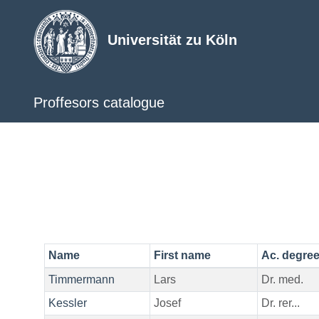
Universität zu Köln
Proffesors catalogue
Name
First name
Ac. degre
Timmermann
Lars
Dr. med.
Kessler
Josef
Dr. rer...