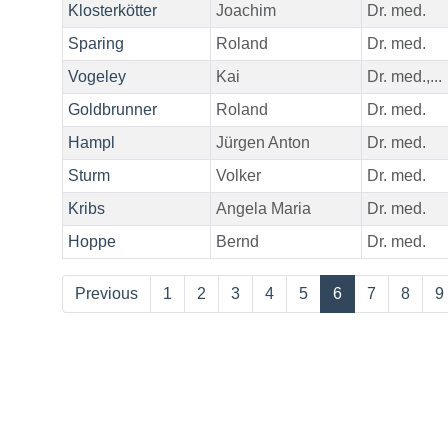
Klosterkötter
Joachim
Dr. med.
Sparing
Roland
Dr. med.
Vogeley
Kai
Dr. med.,...
Goldbrunner
Roland
Dr. med.
Hampl
Jürgen Anton
Dr. med.
Sturm
Volker
Dr. med.
Kribs
Angela Maria
Dr. med.
Hoppe
Bernd
Dr. med.
Previous
1
2
3
4
5
6
7
8
9