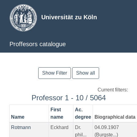
Universität zu Köln
Proffesors catalogue
Show Filter
Show all
Current filters:
Professor 1 - 10 / 5064
First
Ac.
Name
name
degree
Biographical data
Rotmann
Eckhard
Dr.
04.09.1907
phil...
(Burgste...)