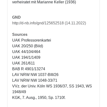
verheiratet mit Marianne Keller (1936)
GND
http://d-nb.info/gnd/125652518 (14.11.2022)
Sources
UAK Professorenkartei

UAK 20/250 (Bild)

UAK 44/104/464

UAK 194/1/1409

UAK 261/611

BAB R 4901/13274

LAV NRW NW 1037-BIII/26

LAV NRW NW 1048-33/71

VVz. der Univ. Köln WS 1936/37, SS 1943, WS 
1948/49

KGK, 7. Ausg., 1950, Sp. 1710f.