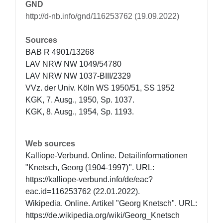
GND
http://d-nb.info/gnd/116253762 (19.09.2022)
Sources
BAB R 4901/13268

LAV NRW NW 1049/54780

LAV NRW NW 1037-BIII/2329

VVz. der Univ. Köln WS 1950/51, SS 1952

KGK, 7. Ausg., 1950, Sp. 1037.

KGK, 8. Ausg., 1954, Sp. 1193.
Web sources
Kalliope-Verbund. Online. Detailinformationen 
"Knetsch, Georg (1904-1997) ". URL: 
https://kalliope-verbund.info/de/eac?
eac.id=116253762 (22.01.2022).

Wikipedia. Online. Artikel "Georg Knetsch". URL: 
https://de.wikipedia.org/wiki/Georg_Knetsch 