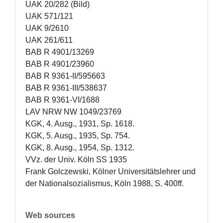
UAK 20/282 (Bild)

UAK 571/121

UAK 9/2610

UAK 261/611

BAB R 4901/13269

BAB R 4901/23960

BAB R 9361-II/595663

BAB R 9361-III/538637

BAB R 9361-VI/1688

LAV NRW NW 1049/23769

KGK, 4. Ausg., 1931, Sp. 1618.

KGK, 5. Ausg., 1935, Sp. 754.

KGK, 8. Ausg., 1954, Sp. 1312.

VVz. der Univ. Köln SS 1935

Frank Golczewski, Kölner Universitätslehrer und 
der Nationalsozialismus, Köln 1988, S. 400ff.
Web sources