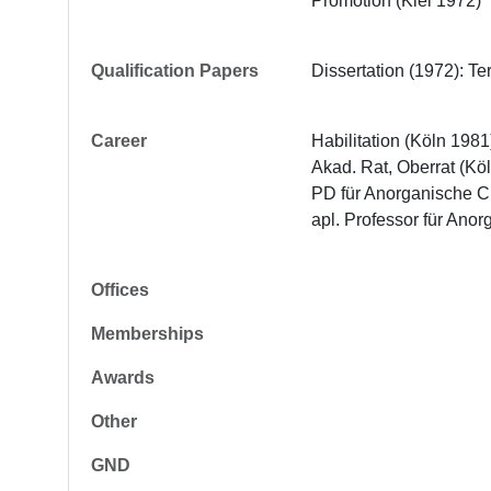
Promotion (Kiel 1972)
Qualification Papers
Dissertation (1972): T
Career
Habilitation (Köln 1981)
Akad. Rat, Oberrat (Köl
PD für Anorganische C
apl. Professor für An
Offices
Memberships
Awards
Other
GND