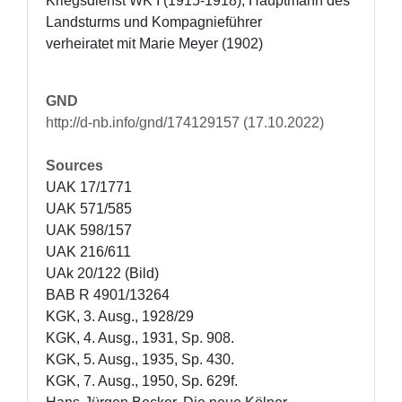
Kriegsdienst WK I (1915-1918), Hauptmann des 
Landsturms und Kompagnieführer

verheiratet mit Marie Meyer (1902)
GND
http://d-nb.info/gnd/174129157 (17.10.2022)
Sources
UAK 17/1771

UAK 571/585

UAK 598/157

UAK 216/611

UAk 20/122 (Bild)

BAB R 4901/13264

KGK, 3. Ausg., 1928/29

KGK, 4. Ausg., 1931, Sp. 908.

KGK, 5. Ausg., 1935, Sp. 430.

KGK, 7. Ausg., 1950, Sp. 629f.
