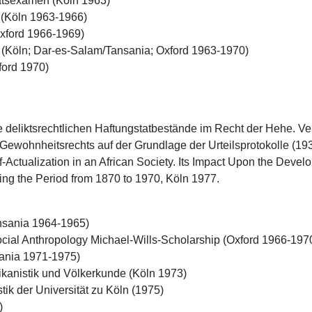
aatsexamen (Köln 1963)

 (Köln 1963-1966)

xford 1966-1969)

e (Köln; Dar-es-Salam/Tansania; Oxford 1963-1970) 

ord 1970) 

ie deliktsrechtlichen Haftungstatbestände im Recht der Hehe. V
 Gewohnheitsrechts auf der Grundlage der Urteilsprotokolle (193
lf-Actualization in an African Society. Its Impact Upon the Devel
ring the Period from 1870 to 1970, Köln 1977.
ania 1964-1965) 

cial Anthropology Michael-Wills-Scholarship (Oxford 1966-1970)
nia 1971-1975) 

rikanistik und Völkerkunde (Köln 1973) 

istik der Universität zu Köln (1975)


