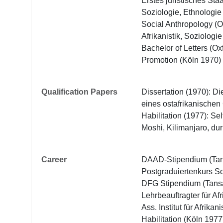
Erstes juristisches St
Soziologie, Ethnologie
Social Anthropology (O
Afrikanistik, Soziologi
Bachelor of Letters (Oxf
Promotion (Köln 1970)
Qualification Papers
Dissertation (1970): D
eines ostafrikanischen
Habilitation (1977): Se
Moshi, Kilimanjaro, du
Career
DAAD-Stipendium (Tans
Postgraduiertenkurs So
DFG Stipendium (Tansa
Lehrbeauftragter für Af
Ass. Institut für Afrikan
Habilitation (Köln 1977)