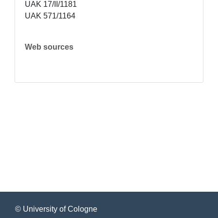
UAK 17/II/1181

UAK 571/1164
Web sources
© University of Cologne