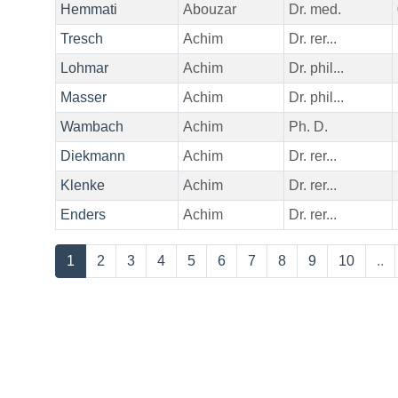
Hemmati
Abouzar
Dr. med.
Tresch
Achim
Dr. rer...
Lohmar
Achim
Dr. phil...
Masser
Achim
Dr. phil...
Wambach
Achim
Ph. D.
Diekmann
Achim
Dr. rer...
Klenke
Achim
Dr. rer...
Enders
Achim
Dr. rer...
1
2
3
4
5
6
7
8
9
10
..