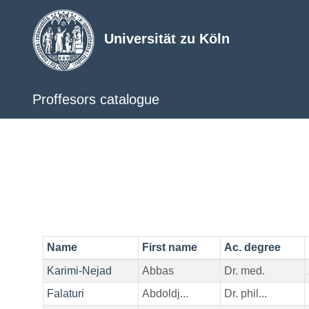
Universität zu Köln
Proffesors catalogue
Name
First name
Ac. degree
Karimi-Nejad
Abbas
Dr. med.
Falaturi
Abdoldj...
Dr. phil...