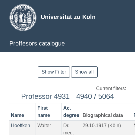
Universität zu Köln
Proffesors catalogue
Show Filter
Show all
Current filters:
Professor 4931 - 4940 / 5064
First
Ac.
Name
name
degree
Biographical data
Hoeffken
Walter
Dr.
29.10.1917 (Köln)
med.