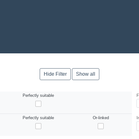
Hide Filter
Show all
Perfectly suitable
F
Perfectly suitable
Or-linked
I