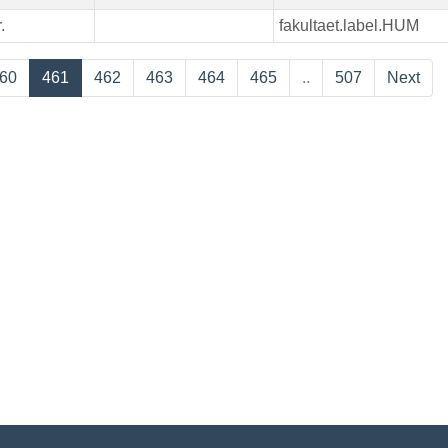
.
fakultaet.label.HUM
60
461
462
463
464
465
..
507
Next