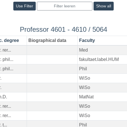
Show all
Professor 4601 - 4610 / 5064
c. degree
Biographical data
Faculty
. rer...
Med
. phil...
fakultaet.label.HUM
. phil...
Phil
.
WiSo
.
WiSo
h.D.
MatNat
. rer...
WiSo
. rer...
WiSo
 t...
Phil