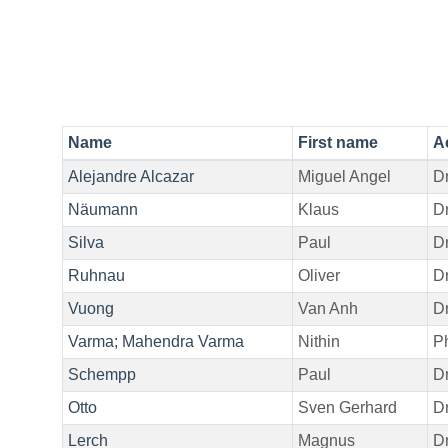
Name
First name
A
Alejandre Alcazar
Miguel Angel
Dr
Näumann
Klaus
Dr
Silva
Paul
Dr
Ruhnau
Oliver
Dr
Vuong
Van Anh
Dr
Varma; Mahendra Varma
Nithin
P
Schempp
Paul
Dr
Otto
Sven Gerhard
Dr
Lerch
Magnus
Dr.