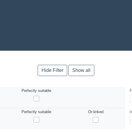
Hide Filter
Show all
Perfectly suitable
F
Perfectly suitable
Or-linked
I