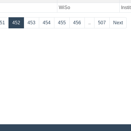
WiSo
Instit
51
452
453
454
455
456
..
507
Next