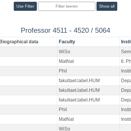
Show all
Professor 4511 - 4520 / 5064
Biographical data
Faculty
Insti
WiSo
Semi
MatNat
II. P
Phil
Instit
fakultaet.label.HUM
Depa
fakultaet.label.HUM
Depa
fakultaet.label.HUM
Depa
Phil
Instit
MatNat
Instit
WiSo