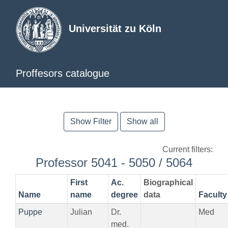
Universität zu Köln
Proffesors catalogue
Show Filter
Show all
Current filters:
Professor 5041 - 5050 / 5064
First
Ac.
Biographical
Name
name
degree
data
Faculty
Puppe
Julian
Dr.
Med
med.