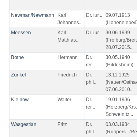
Newman/Newmann
Karl
Dr. iur...
09.07.1913
Johannes...
(Hohenelebe/
Meessen
Karl
Dr. iur.
30.06.1939
Matthias...
(Freiburg/Brei
28.07.2015...
Bothe
Hermann
Dr.
30.05.1940
rer...
(Hildesheim)
Zunkel
Friedrich
Dr.
13.11.1925
phil...
(Nauen/Osthav
07.06.2010...
Kleinow
Walter
Dr.
19.01.1936
rer...
(Herzberg/Krs.
Schweinitz...
Wasgestian
Fritz
Dr.
03.03.1934
phil...
(Ruppers.../Re