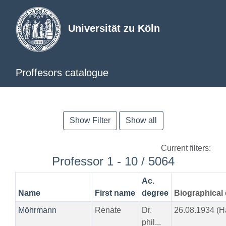
Universität zu Köln
Proffesors catalogue
Show Filter
Show all
Current filters:
Professor 1 - 10 / 5064
Ac.
Name
First name
degree
Biographical 
Möhrmann
Renate
Dr.
26.08.1934 (
phil...