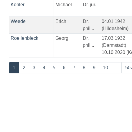
Köhler
Michael
Dr. jur.
Weede
Erich
Dr.
04.01.1942
phil...
(Hildesheim)
Roellenbleck
Georg
Dr.
17.03.1932
phil...
(Darmstadt)
10.10.2020 (Kö
1
2
3
4
5
6
7
8
9
10
..
50