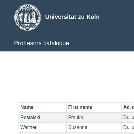
Universität zu Köln
Proffesors catalogue
Name
First name
Ac. 
Rostalski
Frauke
Dr. iu
Walther
Susanne
Dr. iur