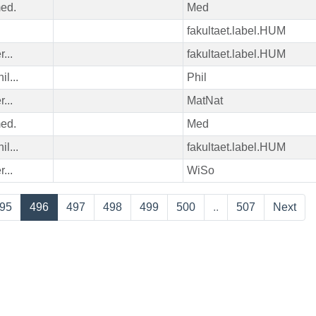
med.
Med
fakultaet.label.HUM
r...
fakultaet.label.HUM
il...
Phil
r...
MatNat
med.
Med
il...
fakultaet.label.HUM
r...
WiSo
95
496
497
498
499
500
..
507
Next