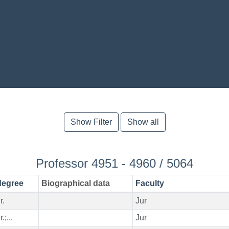
Show Filter
Show all
Professor 4951 - 4960 / 5064
degree
Biographical data
Faculty
r.
Jur
.;...
Jur