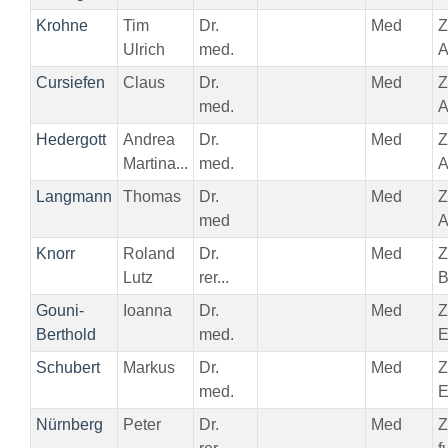
Krohne
Tim
Dr.
Med
Z
Ulrich
med.
A
Cursiefen
Claus
Dr.
Med
Z
med.
A
Hedergott
Andrea
Dr.
Med
Z
Martina...
med.
A
Langmann
Thomas
Dr.
Med
Z
med
A
Knorr
Roland
Dr.
Med
Z
Lutz
rer...
B
Gouni-
Ioanna
Dr.
Med
Z
Berthold
med.
E
Schubert
Markus
Dr.
Med
Z
med.
E
Nürnberg
Peter
Dr.
Med
Z