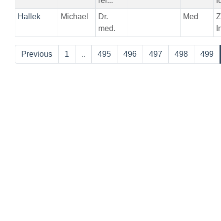
rer...
f
Hallek
Michael
Dr.
Med
Z
med.
I
Previous
1
..
495
496
497
498
499