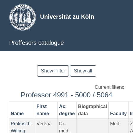
Universität zu Köln
Proffesors catalogue
Show Filter
Show all
Current filters:
Professor 4991 - 5000 / 5064
First
Ac.
Biographical
Name
name
degree
data
Faculty
I
Prokosch-
Verena
Dr.
Med
Z
Willing
med.
A