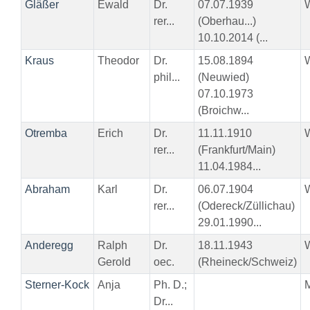
Gläßer
Ewald
Dr.
07.07.1939
rer...
(Oberhau...)
10.10.2014 (...
Kraus
Theodor
Dr.
15.08.1894
phil...
(Neuwied)
07.10.1973
(Broichw...
Otremba
Erich
Dr.
11.11.1910
rer...
(Frankfurt/Main)
11.04.1984...
Abraham
Karl
Dr.
06.07.1904
rer...
(Odereck/Züllichau)
29.01.1990...
Anderegg
Ralph
Dr.
18.11.1943
Gerold
oec.
(Rheineck/Schweiz)
Sterner-Kock
Anja
Ph. D.;
Dr...