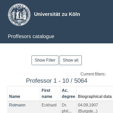
Universität zu Köln
Proffesors catalogue
Show Filter
Show all
Current filters:
Professor 1 - 10 / 5064
First
Ac.
Name
name
degree
Biographical data
Rotmann
Eckhard
Dr.
04.09.1907
phil...
(Burgste...)