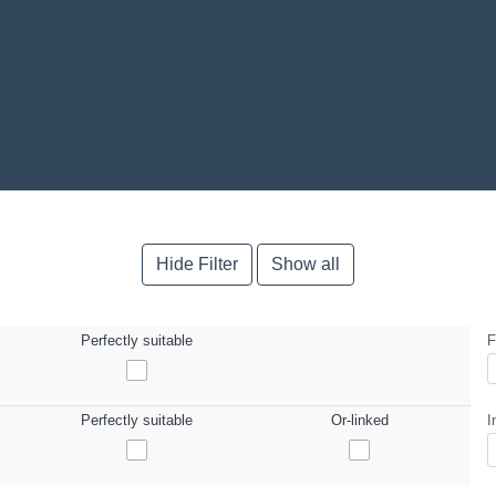
Hide Filter
Show all
Perfectly suitable
F
Perfectly suitable
Or-linked
I