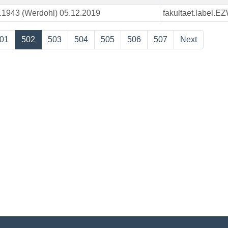
.1943 (Werdohl) 05.12.2019
fakultaet.label.E
01
502
503
504
505
506
507
Next