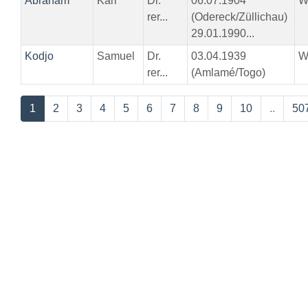
Abraham
Karl
Dr.
06.07.1904
W
rer...
(Odereck/Züllichau)
29.01.1990...
Kodjo
Samuel
Dr.
03.04.1939
W
rer...
(Amlamé/Togo)
1
2
3
4
5
6
7
8
9
10
..
50