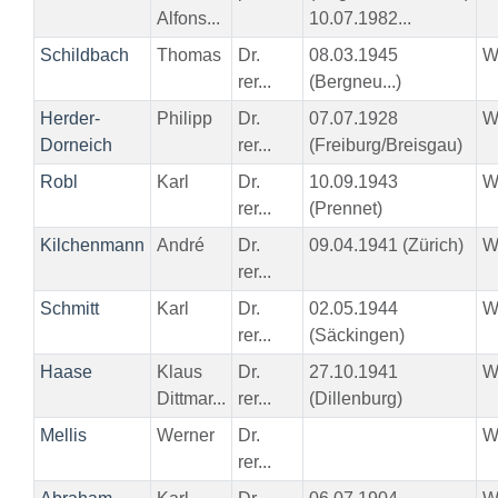
Alfons...
10.07.1982...
Schildbach
Thomas
Dr.
08.03.1945
W
rer...
(Bergneu...)
Herder-
Philipp
Dr.
07.07.1928
W
Dorneich
rer...
(Freiburg/Breisgau)
Robl
Karl
Dr.
10.09.1943
W
rer...
(Prennet)
Kilchenmann
André
Dr.
09.04.1941 (Zürich)
W
rer...
Schmitt
Karl
Dr.
02.05.1944
W
rer...
(Säckingen)
Haase
Klaus
Dr.
27.10.1941
W
Dittmar...
rer...
(Dillenburg)
Mellis
Werner
Dr.
W
rer...