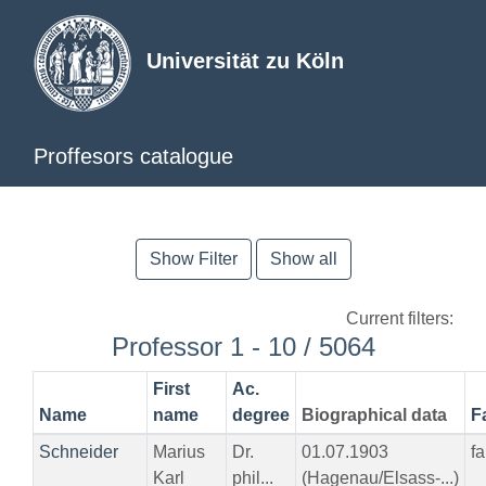
Universität zu Köln
Proffesors catalogue
Show Filter
Show all
Current filters:
Professor 1 - 10 / 5064
First
Ac.
Name
name
degree
Biographical data
F
Schneider
Marius
Dr.
01.07.1903
f
Karl
phil...
(Hagenau/Elsass-...)