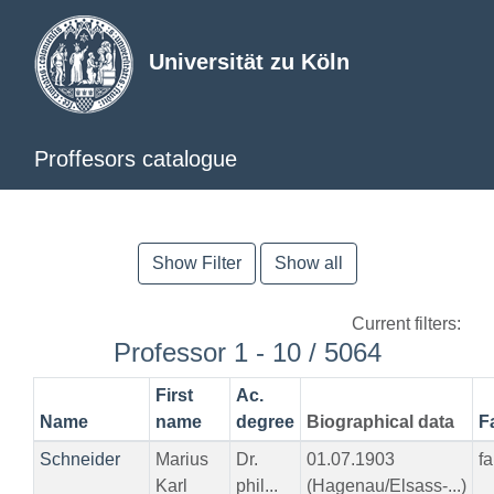
Universität zu Köln
Proffesors catalogue
Show Filter
Show all
Current filters:
Professor 1 - 10 / 5064
First
Ac.
Name
name
degree
Biographical data
F
Schneider
Marius
Dr.
01.07.1903
f
Karl
phil...
(Hagenau/Elsass-...)