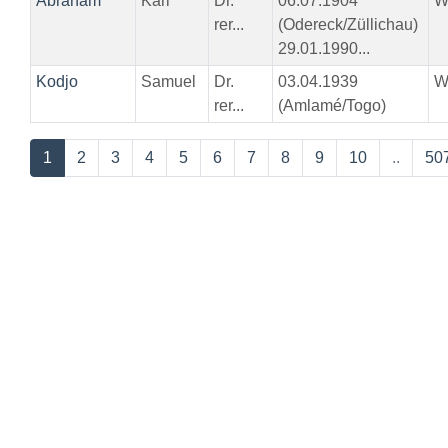
Abraham
Karl
Dr.
06.07.1904
W
rer...
(Odereck/Züllichau)
29.01.1990...
Kodjo
Samuel
Dr.
03.04.1939
W
rer...
(Amlamé/Togo)
1
2
3
4
5
6
7
8
9
10
..
50