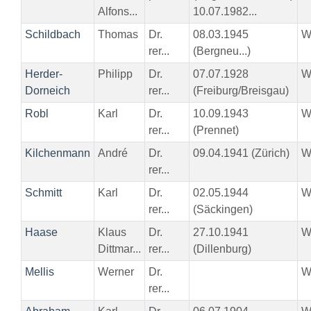
Alfons...
10.07.1982...
Schildbach
Thomas
Dr.
08.03.1945
W
rer...
(Bergneu...)
Herder-
Philipp
Dr.
07.07.1928
W
Dorneich
rer...
(Freiburg/Breisgau)
Robl
Karl
Dr.
10.09.1943
W
rer...
(Prennet)
Kilchenmann
André
Dr.
09.04.1941 (Zürich)
W
rer...
Schmitt
Karl
Dr.
02.05.1944
W
rer...
(Säckingen)
Haase
Klaus
Dr.
27.10.1941
W
Dittmar...
rer...
(Dillenburg)
Mellis
Werner
Dr.
W
rer...