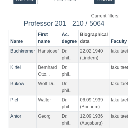
Current filters:
Professor 201 - 210 / 5064
First
Ac.
Biographical
Name
name
degree
data
Faculty
Buchkremer
Hansjosef
Dr.
22.02.1940
fakultae
phil...
(Lindern)
Kirfel
Bernhard
Dr.
fakultae
Otto...
phil...
Bukow
Wolf-Di...
Dr.
fakultae
phil...
Piel
Walter
Dr.
06.09.1939
fakultae
phil...
(Bochum)
Antor
Georg
Dr.
12.09.1936
fakultae
phil...
(Augsburg)