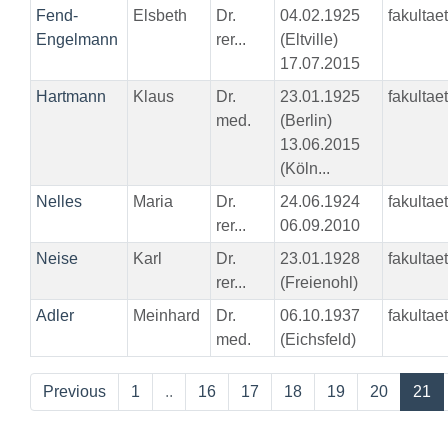
Fend-
Elsbeth
Dr.
04.02.1925
fakultae
Engelmann
rer...
(Eltville)
17.07.2015
Hartmann
Klaus
Dr.
23.01.1925
fakultae
med.
(Berlin)
13.06.2015
(Köln...
Nelles
Maria
Dr.
24.06.1924
fakultae
rer...
06.09.2010
Neise
Karl
Dr.
23.01.1928
fakultae
rer...
(Freienohl)
Adler
Meinhard
Dr.
06.10.1937
fakultae
med.
(Eichsfeld)
Previous
1
..
16
17
18
19
20
21