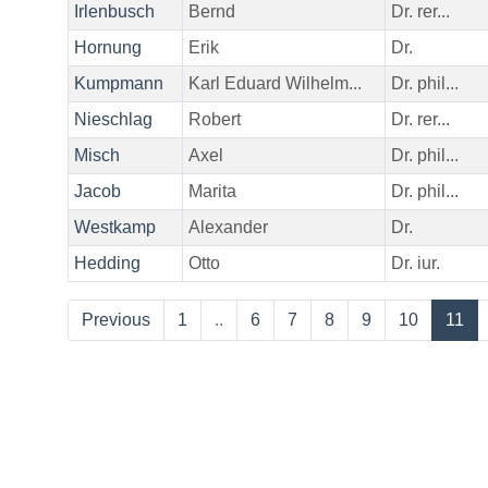
Irlenbusch
Bernd
Dr. rer...
Hornung
Erik
Dr.
Kumpmann
Karl Eduard Wilhelm...
Dr. phil...
Nieschlag
Robert
Dr. rer...
Misch
Axel
Dr. phil...
Jacob
Marita
Dr. phil...
Westkamp
Alexander
Dr.
Hedding
Otto
Dr. iur.
Previous
1
..
6
7
8
9
10
11