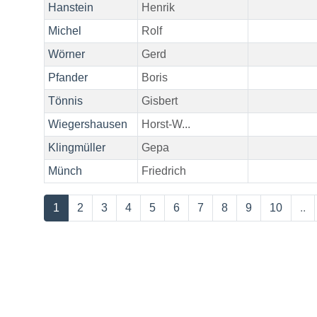
Hanstein
Henrik
Michel
Rolf
Wörner
Gerd
Pfander
Boris
Tönnis
Gisbert
Wiegershausen
Horst-W...
Klingmüller
Gepa
Münch
Friedrich
1
2
3
4
5
6
7
8
9
10
..