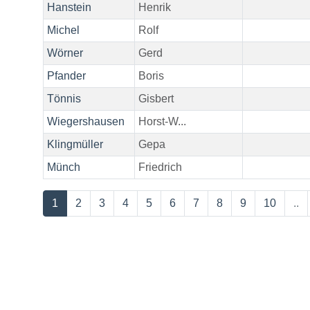
Hanstein
Henrik
Michel
Rolf
Wörner
Gerd
Pfander
Boris
Tönnis
Gisbert
Wiegershausen
Horst-W...
Klingmüller
Gepa
Münch
Friedrich
1
2
3
4
5
6
7
8
9
10
..