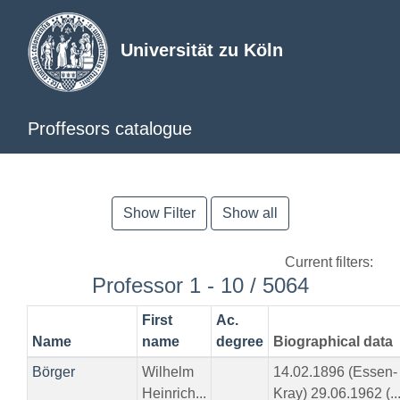
Universität zu Köln
Proffesors catalogue
Show Filter
Show all
Current filters:
Professor 1 - 10 / 5064
First
Ac.
Name
name
degree
Biographical data
Börger
Wilhelm
14.02.1896 (Essen-
Heinrich...
Kray) 29.06.1962 (..