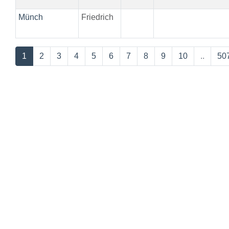
Münch
Friedrich
1
2
3
4
5
6
7
8
9
10
..
50