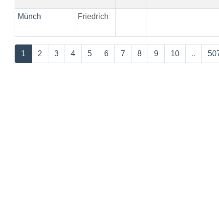
Münch
Friedrich
1
2
3
4
5
6
7
8
9
10
..
50