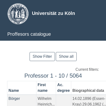
Universität zu Köln
Proffesors catalogue
Show Filter
Show all
Current filters:
Professor 1 - 10 / 5064
First
Ac.
Name
name
degree
Biographical data
Börger
Wilhelm
14.02.1896 (Essen-
Heinrich...
Kray) 29.06.1962 (..