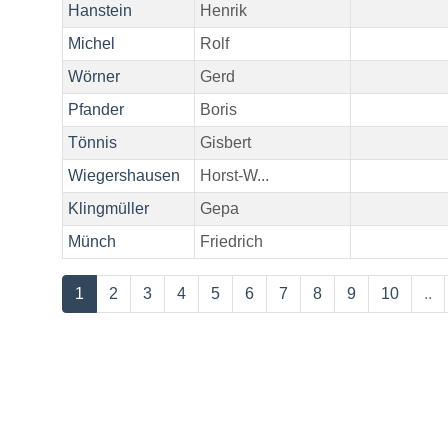
Hanstein
Henrik
Michel
Rolf
Wörner
Gerd
Pfander
Boris
Tönnis
Gisbert
Wiegershausen
Horst-W...
Klingmüller
Gepa
Münch
Friedrich
1
2
3
4
5
6
7
8
9
10
..