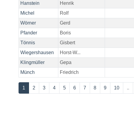
Hanstein
Henrik
Michel
Rolf
Wörner
Gerd
Pfander
Boris
Tönnis
Gisbert
Wiegershausen
Horst-W...
Klingmüller
Gepa
Münch
Friedrich
1
2
3
4
5
6
7
8
9
10
..